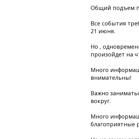
Общий подъем п
Все события тре
21 июня.
Но , одновремен
произойдет на чт
Много информаци
внимательны!
Важно занимать
вокруг.
Много информац
благоприятные р