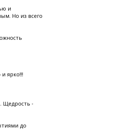
ью и
ым. Но из всего
можность
и ярко!!!
. Щедрость -
ытиями до