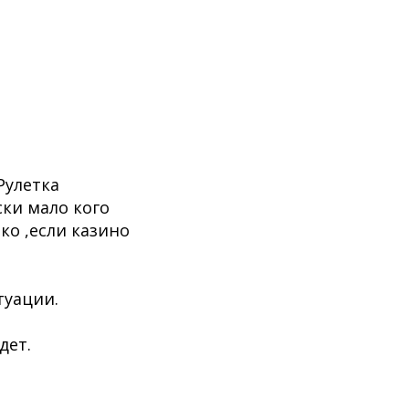
Рулетка
ки мало кого
ко ,если казино
туации.
дет.