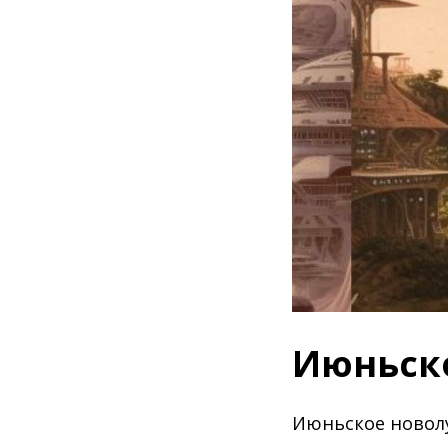
Июньско
Июньское новол