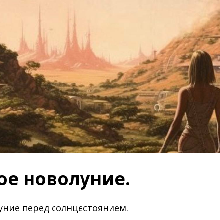
е новолуние.
уние перед солнцестоянием.