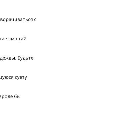
зворачиваться с
ение эмоций
дежды. Будьте
щуюся суету
вроде бы