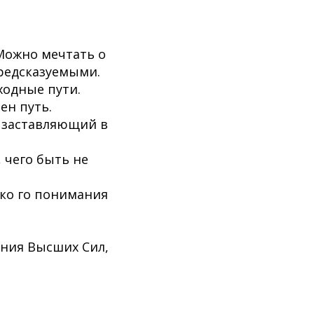
Можно мечтать о
предсказуемыми.
ходные пути.
ен путь.
 заставляющий в
 чего быть не
тко го понимания
яния Высших Сил,