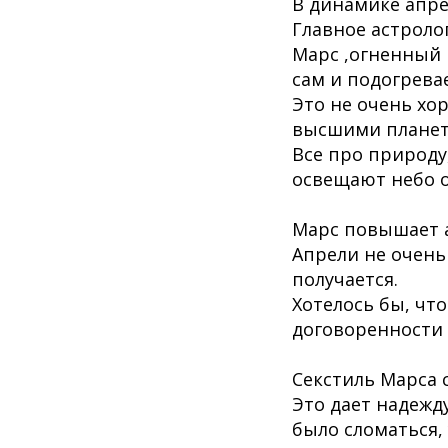
В динамике апре
Главное астроло
Марс ,огненный 
сам и подогревае
Это не очень хо
высшими планета
Все про природу
освещают небо о
Марс повышает а
Апрели не очень
получается.
Хотелось бы, что
договоренности 
Секстиль Марса с
Это дает надежду
было сломаться,