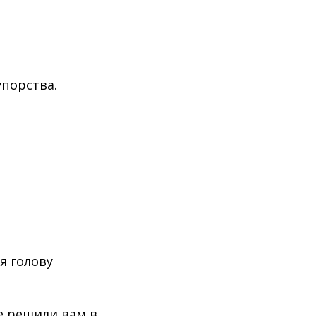
упорства.
я голову
е решили вам в