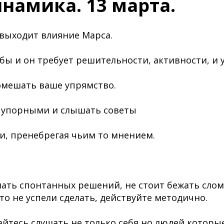
намика. 13 марта.
выходит влияние Марса.
бы и он требует решительности, активности, и 
омешать ваше упрямство.
ь упорными и слышать советы
, пренебрегая чьим то мнением.
ать спонтанных решений, не стоит бежать слом
то не успели сделать, действуйте методично.
айтесь слушать не только себя,но людей,которы