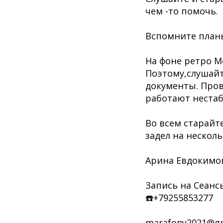
чем -то помочь.
Вспомните планы
На фоне ретро М
Поэтому,слушайт
документы. Пров
работают нестаб
Во всем старайте
задел на нескол
Арина Евдокимо
Запись на Сеанс
☎️+79255853277
marafony2021@g