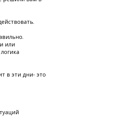
действовать.
авильно.
ьи или
 логика
т в эти дни- это
итуаций