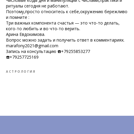
Числовые коды дня и манипуляции с числами,практики и
ритуалы сегодня не работают.
Поэтому,просто относитесь к себе,окружению бережливо
и помните :
Три важных компонента счастья — это что-то делать,
кого-то любить и во что-то верить.
Арина Евдокимова.
Вопрос можно задать и получить ответ в комментариях.
marafony2021@gmail.com
Запись на консультацию ☎️+79255853277
☎️+79257725169
АСТРОЛОГИЯ
Tilda
Made on