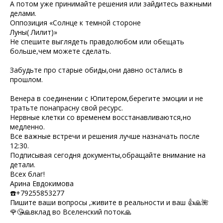
А потом уже принимайте решения или зайдитесь важными
делами.
Оппозиция «Солнце к темной стороне
Луны( Лилит)»
Не спешите выглядеть правдолюбом или обещать
больше,чем можете сделать.
Забудьте про старые обиды,они давно остались в
прошлом.
Венера в соединении с Юпитером,берегите эмоции и не
тратьте понапрасну свой ресурс.
Нервные клетки со временем восстанавливаются,но
медленно.
Все важные встречи и решения лучше назначать после
12:30.
Подписывая сегодня документы,обращайте внимание на
детали.
Всех благ!
Арина Евдокимова
☎️+79255853277
Пишите ваши вопросы ,живите в реальности и ваш 👍🙏🌺
🌹😘🙏вклад во Вселенский поток🙏