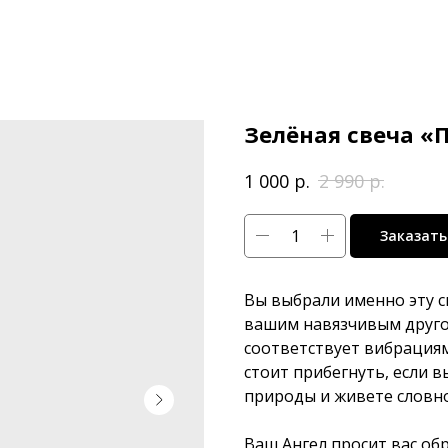
Зелёная свеча «П
р.
р.
1 000
2 990
Заказать
Вы выбрали именно эту св
вашим навязчивым друго
соответствует вибрациям
стоит прибегнуть, если в
природы и живете словно
Ваш Ангел просит вас об