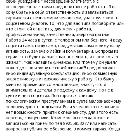
себе- убеждение " несовершеннолетнего". Я с
несовершеннолетними предпочитаю не работать. Я не
хочу брать на себя ответственность и завязываться
кармически с незнакомым человеком, участвуя с ним в
соцсетевом диалоге. То, что для вас типа поговорить или
что стоит ей ответить, для меня - работа,
профессиональная, качественная, энергозатратная.
Работа 24 часа в сутки, с телефоном или без него. Я веду
соцсети сама, пишу сама, придумываю сама и вижу вашу
активность, замечаю лайки и комментарии. Вопросы из
серии : что будет дальше, как поступить, и в чем смысл
жизни?", "как наладить финансы, или "почему он ушел?
полно долгов и живу не своей жизнью?! предполагают
либо индивидуальную консультацию, либо совместную
энергетическую и психологическую работу. Кто был у
меня на приёме или со мной знаком, знают, что я
внимательно и детально подхожу к каждому. Но не в
суете и не в соцсетях. Повторяю : я считаю
психологическим преступлением в суете малознакомому
человеку давать подсказки. Если у человека отчаяние и
нет возможности придти к специалисту, для этого есть
церковь, священники, Ко мне же вы всегда можете
записаться на приём по тел 89255853277 или написать
вопрос на публичное обозрение, в комментариях. Когда