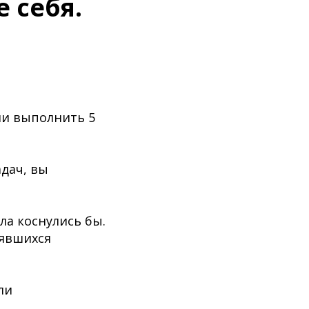
 себя.
гли выполнить 5
адач, вы
ла коснулись бы.
явшихся
ли