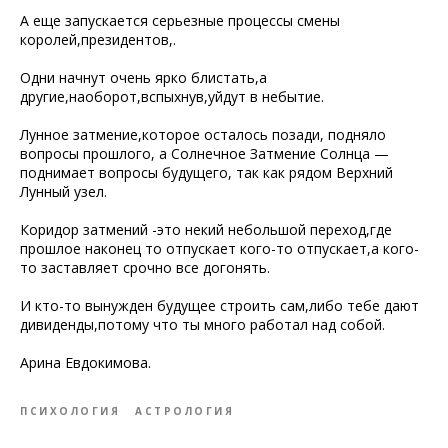
А еще запускается серьезные процессы смены
королей,президентов,.
Одни начнут очень ярко блистать,а
другие,наоборот,вспыхнув,уйдут в небытие.
Лунное затмение,которое осталось позади, подняло
вопросы прошлого, а Солнечное Затмение Солнца —
поднимает вопросы будущего, так как рядом Верхний
Лунный узел.
Коридор затмений -это некий небольшой переход,где
прошлое наконец то отпускает кого-то отпускает,а кого-
то заставляет срочно все догонять.
И кто-то вынужден будущее строить сам,либо тебе дают
дивиденды,потому что ты много работал над собой.
Арина Евдокимова.
ПСИХОЛОГИЯ
АСТРОЛОГИЯ