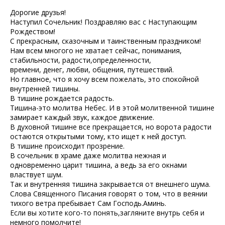
Дорогие друзья!
Наступил Сочельник! Поздравляю вас с Наступающим
Рождеством!
С прекрасным, сказочным и таинственным праздником!
Нам всем многого не хватает сейчас, понимания,
стабильности, радости,определенности,
времени, денег, любви, общения, путешествий.
Но главное, что я хочу всем пожелать, это спокойной
внутренней тишины.
В тишине рождается радость.
Тишина-это молитва Небес. И в этой молитвенной тишине
замирает каждый звук, каждое движение.
В духовной тишине все прекращается, но ворота радости
остаются открытыми тому, кто ищет к ней доступ.
В тишине происходит прозрение.
В сочельник в храме даже молитва нежная и
одновременно царит тишина, а ведь за его окнами
властвует шум.
Так и внутренняя тишина закрывается от внешнего шума.
Слова Священного Писания говорят о том, что в веянии
тихого ветра пребывает Сам Господь.Аминь.
Если вы хотите кого-то понять,загляните внутрь себя и
немного помолчите!