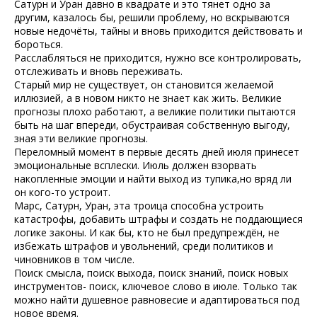
Сатурн и Уран давно в квадрате и это тянет одно за
другим, казалось бы, решили проблему, но вскрываются
новые недочёты, тайны и вновь приходится действовать и
бороться.
Расслабляться не приходится, нужно все контролировать,
отслеживать и вновь переживать.
Старый мир не существует, он становится желаемой
иллюзией, а в новом никто не знает как жить. Великие
прогнозы плохо работают, а великие политики пытаются
быть на шаг впереди, обустраивая собственную выгоду,
зная эти великие прогнозы.
Переломный момент в первые десять дней июля принесет
эмоциональные всплески. Июль должен взорвать
накопленные эмоции и найти выход из тупика,но вряд ли
он кого-то устроит.
Марс, Сатурн, Уран, эта троица способна устроить
катастрофы, добавить штрафы и создать не поддающиеся
логике законы. И как бы, кто не был предупреждён, не
избежать штрафов и увольнений, среди политиков и
чиновников в том числе.
Поиск смысла, поиск выхода, поиск знаний, поиск новых
инструментов- поиск, ключевое слово в июле. Только так
можно найти душевное равновесие и адаптироваться под
новое время.