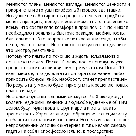
Меняются планы, меняются взгляды, меняются ценности и
приоритеты и это,увы,неизбежный процесс адаптации.
Но лучше не саботировать процессы перемен, придётся
менять принципы, поведенческие моменты, отношение ко
всему, что составляло комфорт в прошлом. С 1 по 4 июля
необходимо проявлять быструю реакцию, мобильность,
бдительность. Это непростые четыре дня месяца, чтобы
не наделать ошибок. Не сколько советуйтесь,но делайте
это быстро, реактивно.
Потому что плыть по течению и ждать нельзя,можно
остаться ни с чем. После 10 июля, после новолуния уже
процесс окажется приводящим к результатам. После 10
июля многое, что делали эти полтора года,начнёт либо
приносить бонусы, либо, наоборот, станет препятствием.
По результату можно будет приступить к решению новых
планов и задач.
Несколько чувствительными окажутся 7 и 8 июля,когда
коллеги, единомышленники и люди,объединённые общим
делом,будут чувствовать друг и друга и испытывать
тревожность. Хорошие дни для обращения к специалисту
в области психологии и эзотерики. Но нельзя гадать через
непроверенный источник (интернет и т.п), нельзя самому
гадать на себя непрофессионально, в последствие