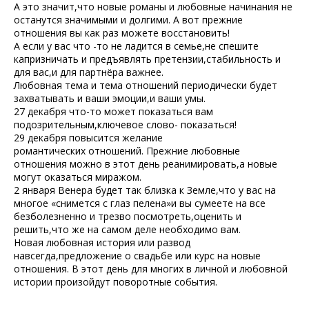
А это значит,что новые романы и любовные начинания не
останутся значимыми и долгими. А вот прежние
отношения вы как раз можете восстановить!
А если у вас что -то не ладится в семье,не спешите
капризничать и предъявлять претензии,стабильность и
для вас,и для партнёра важнее.
Любовная тема и тема отношений периодически будет
захватывать и ваши эмоции,и ваши умы.
27 декабря что-то может показаться вам
подозрительным,ключевое слово- показаться!
29 декабря повысится желание
романтических отношений. Прежние любовные
отношения можно в этот день реанимировать,а новые
могут оказаться миражом.
2 января Венера будет так близка к Земле,что у вас на
многое «снимется с глаз пелена»и вы сумеете на все
безболезненно и трезво посмотреть,оценить и
решить,что же на самом деле необходимо вам.
Новая любовная история или развод
навсегда,предложение о свадьбе или курс на новые
отношения. В этот день для многих в личной и любовной
истории произойдут поворотные события.