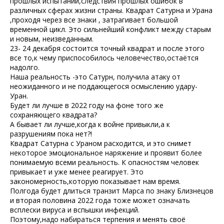
прошлых испытаний,следствия прошлых ошибок в
различных сферах жизни страны. Квадрат Сатурна и Урана
,проходя через все знаки , затрагивает большой
временной цикл. Это сильнейший конфликт между старым
и новым, неизведанным.
23- 24 декабря состоится точный квадрат и после этого
все то,к чему приспособилось человечество,остаётся
надолго.
Наша реальность -это Сатурн, получила атаку от
неожиданного и не поддающегося осмыслению удару-
Уран.
Будет ли лучше в 2022 году на фоне того же
сохраняющего квадрата?
А бывает ли лучше,когда к войне привыкли,а к
разрушениям пока нет?!
Квадрат Сатурна с Ураном расходится, и это снимет
некоторое эмоциональное наряжение и проявит более
понимаемую всеми реальность. К опасностям человек
привыкает и уже менее реагирует. Это
закономерность,которую показывает нам время.
Полгода будет длиться транзит Марса по знаку Близнецов
и вторая половина 2022 года тоже может означать
всплески вируса и вспышки инфекций.
Поэтому,надо набираться терпения и менять своё